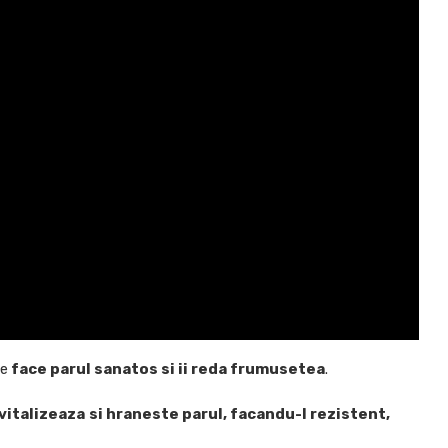
ce
face parul sanatos si ii reda frumusetea
.
vitalizeaza
si hraneste parul, facandu-l rezistent,