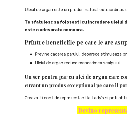
Uleiul de argan este un produs natural extraordinar, 
Te sfatuiesc sa folosesti cu incredere uleiul 
este o adevarata comoara.
Printre beneficiile pe care le are as
Previne caderea parului, deoarece stimuleaza p
Uleiul de argan reduce mancarimea scalpului.
Un ser pentru par cu ulei de argan care con
cuvant un produs exceptional pe care il poti
Creaza-ti cont de reprezentant la Lady’s si poti obt
Devino reprezentan