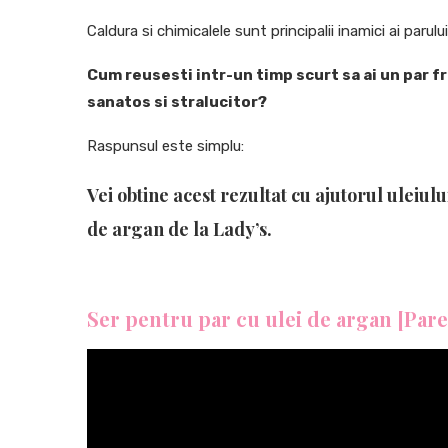
Caldura si chimicalele sunt principalii inamici ai parulu
Cum reusesti intr-un timp scurt sa ai un par f
sanatos si stralucitor?
Raspunsul este simplu:
Vei obtine acest rezultat cu ajutorul uleiul
de argan
de la Lady’s.
Ser pentru par cu ulei de argan [Par