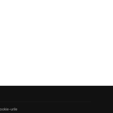
iunie 15, 2016
iunie 1, 2016
ookie-urile