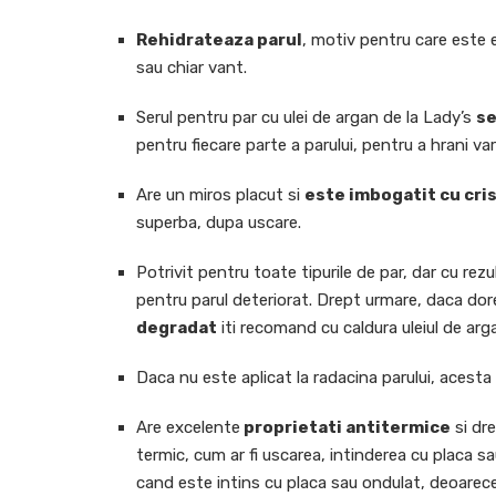
Rehidrateaza parul
, motiv pentru care este 
sau chiar vant.
Serul pentru par cu ulei de argan de la Lady’s
se
pentru fiecare parte a parului, pentru a hrani va
Are un miros placut si
este imbogatit cu cris
superba, dupa uscare.
Potrivit pentru toate tipurile de par, dar cu rez
pentru parul deteriorat. Drept urmare, daca dor
degradat
iti recomand cu caldura uleiul de arg
Daca nu este aplicat la radacina parului, acesta
Are excelente
proprietati antitermice
si dr
termic, cum ar fi uscarea, intinderea cu placa s
cand este intins cu placa sau ondulat, deoarece 