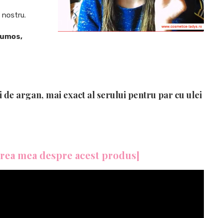
i nostru.
rumos,
ui de argan, mai exact al
serului pentru par cu ulei
erea mea despre acest produs]