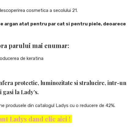
descoperirea cosmetica a secolului 21.
de argan atat pentru par cat si pentru piele, deoarece
upra parului mai enumar:
roducerea de keratina
fera protectie, luminozitate si stralucire, intr-un
 gasi la Lady’s.
ine produsele din catalogul Ladys cu o reducere de 42%.
t Ladys dand clic aici !