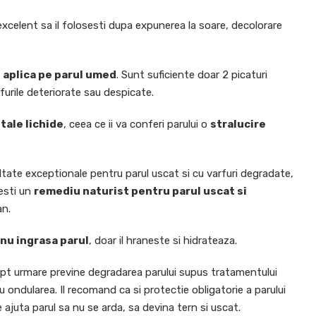
excelent sa il folosesti dupa expunerea la soare, decolorare
 aplica pe parul umed
.
Sunt suficiente doar 2 picaturi
rfurile deteriorate sau despicate.
tale lichide
, ceea ce ii va conferi parului o
stralucire
ultate exceptionale pentru parul uscat si cu varfuri degradate,
esti un
remediu naturist pentru parul uscat si
an.
nu ingrasa parul
, doar il hraneste si hidrateaza.
ept urmare previne degradarea parului supus tratamentului
au ondularea.
Il recomand ca si protectie obligatorie a parului
ajuta parul sa nu se arda, sa devina tern si uscat.