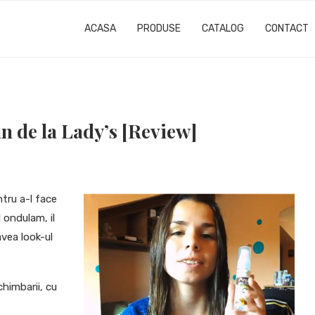
ACASA
PRODUSE
CATALOG
CONTACT
an de la Lady’s [Review]
tru a-l face
l ondulam, il
vea look-ul
chimbarii, cu