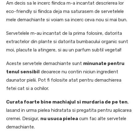
Am decis sa le incerc fiindca m-a incantat descrierea lor
eco-friendly si fiindca deja ma saturasem de servetelele
mele demachiante si voiam sa incerc ceva nou si mai bun.
Servetelele m-au incantat de la prima folosire, datorita
extractelor din plante si datorita bumbacului organic sunt
moi, placute la atingere, si au un parfum subtil vegetal!
Aceste servetele demachiante sunt
minunate pentru
tenul sensibil
deoarece nu contin niciun ingredient
daunator pielii. Pot fi folosite atat pentru demachierea
fetei cat si a ochilor.
Curata foarte bine machiajul si murdaria de pe ten
,
lasand in urma pielea hidratata si pregatita pentru aplicarea
cremei. Desigur,
nu usuca pielea
cum fac alte servetele
demachiante.