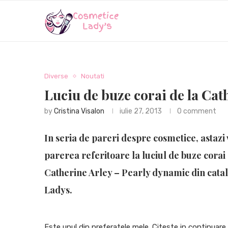
Diverse
Noutati
Luciu de buze corai de la Cat
by
Cristina Visalon
iulie 27, 2013
0 comment
In seria de
pareri despre cosmetice,
astazi
parerea referitoare la luciul de buze corai 
Catherine Arley – Pearly dynamic din cata
Ladys.
Este unul din preferatele mele. Citeste in continuare s