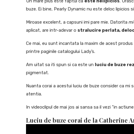
Un mare plus este faptul ca
este nelipicios
. Urasc
buze. Ei bine, Pearly Dynamic nu este deloc lipicios s
Miroase excelent, a capsuni imi pare mie. Datorita
mi
aplicat, are intr-adevar o
stralucire perlata, delo
Ce mai, eu sunt incantata la maxim de acest produs
printre paginile catalogului Lady’s.
Am uitat sa iti spun si ca este un
luciu de buze re
pigmentat.
Nuanta corai a acestui luciu de buze consider ca mi se
atentia.
In videoclipul de mai jos ai sansa sa il vezi “in actiune”
Luciu de buze corai de la Catherine Ar