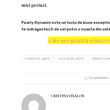
mici preturi
.
Pearly Dynamic este un luciu de buze exception
te indragostesti de cel putin o nuanta din cele
Clic aici pentru a ince
COSMETICE LADYS
LUCIU BUZE LADYS
PARERI COSM
0 comment
CRISTINA VISALON