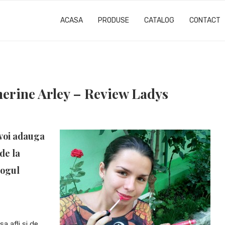
ACASA
PRODUSE
CATALOG
CONTACT
herine Arley – Review Ladys
 voi adauga
de la
logul
a afli si de