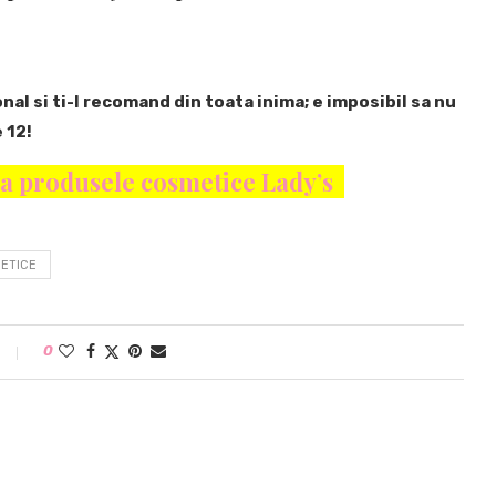
al si ti-l recomand din toata inima; e imposibil sa nu
 12!
rca produsele cosmetice Lady’s
ETICE
0