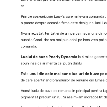
ce.
Printre
cosmeticele Lady’s
care mi le-am comandat c
o parere despre aceasta firma este desigur si luciul 
N-am rezistat tentatiei de a incerca macar una din c
nuanta Corai, dar am mai pus ochii pe inca vreo patr
comanda.
Luciul de buze Pearly Dynamic
la 4 ml se gaseste 
spun insa ca ar merita cel putin dublu.
Este
unul din cele mai bune luciuri de buze
pe c
de care apartinand brandurilor de renume din lumea 
Acest luciu de buze se remarca in principal pentru fa
pigmentat precum un ruj. Si asa m-am indragostit de e