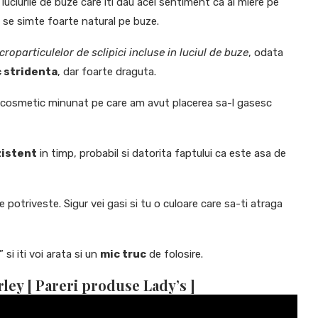
 luciurile de buze care iti dau acel sentiment ca ai miere pe
i se simte foarte natural pe buze.
croparticulelor de sclipici incluse in luciul de buze
, odata
c stridenta
, dar foarte draguta.
 cosmetic minunat pe care am avut placerea sa-l gasesc
zistent
in timp, probabil si datorita faptului ca este asa de
 potriveste. Sigur vei gasi si tu o culoare care sa-ti atraga
 si iti voi arata si un
mic truc
de folosire.
ley [ Pareri produse Lady’s ]