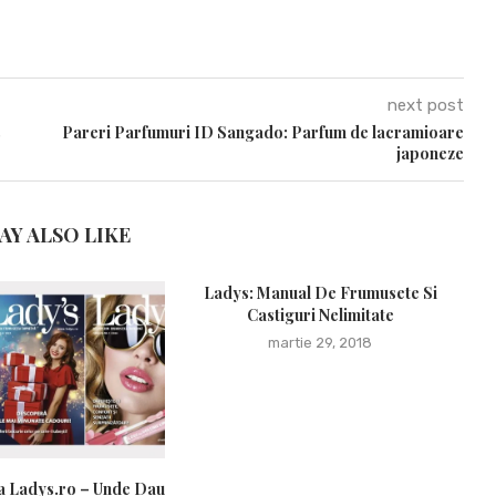
next post
s
Pareri Parfumuri ID Sangado: Parfum de lacramioare
japoneze
AY ALSO LIKE
Ladys: Manual De Frumusete Si
C
Castiguri Nelimitate
martie 29, 2018
a Ladys.ro – Unde Dau