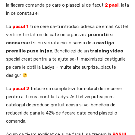
la fiecare comanda pe care o plasezi ai de facut
2 pasi
. Iata
in ce constau ei:
La
pasul 1
ti se cere sa-ti introduci adresa de email. Astfel
vei fi instiintat ori de cate ori organizez
promotii
si
concursuri
si nu vei rata nici o sansa de a
castiga
premiile puse in joc
. Beneficiezi de un
training video
special creat pentru a te ajuta sa-ti maximizezi castigurile
pe care le obtii la Ladys + multe alte surprize…placute
desigur
La
pasul 2
trebuie sa completezi formularul de inscriere
pentru a-ti crea cont la Ladys. Astfel vei putea primi
catalogul de produse gratuit acasa si vei beneficia de
reduceri de pana la 42% de fiecare data cand plasezi o
comanda.
Acum ca ti-am explicat ce ai de facut, sa trecem la
PASUL