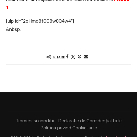
1
[ulp id=”2oHmd8tOO8w8Q4w4″]
&nbsp:
SHARE
Termeni si conditii
Declarație de Confidențialitate
Politica privind Cookie-urile